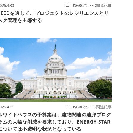
026.4.30
USGBCのLEED関連記事
LEEDを通じて、プロジェクトのレジリエンスとリ
スク管理を主導する
026.4.11
USGBCのLEED関連記事
ホワイトハウスの予算案は、建物関連の連邦プログ
ラムの大幅な削減を要求しており、ENERGY STAR
については不透明な状況となっている