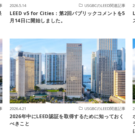
事
2026.5.14
USGBCのLEED関連記事
2
果
LEED v5 for Cities：第2回パブリックコメントを5
月14日に開始しました。
事
2026.4.21
USGBCのLEED関連記事
2
2026年中にLEED認証を取得するために知っておく
べきこと