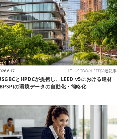
026.6.17
USGBCのLEED関連記事
USGBCとHPDCが提携し、LEED v5における建材
(BPSP)の環境データの自動化・簡略化