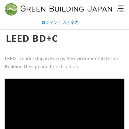
ログイン
│
入会案内
LEED BD+C
LEED
–
L
eadership in
E
nergy &
E
nvironmental
D
esign
B
uilding
D
esign and
C
onstruction