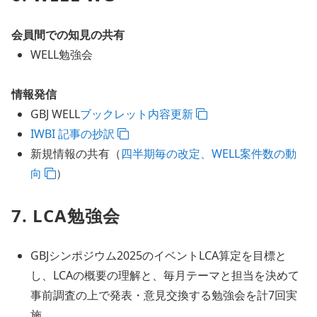
会員間での知見の共有
WELL勉強会
情報発信
GBJ WELL
ブックレット内容更新
IWBI 記事の抄訳
新規情報の共有（
四半期毎の改定、WELL案件数の動
向
）
7. LCA勉強会
GBJシンポジウム2025のイベントLCA算定を目標と
し、LCAの概要の理解と、毎月テーマと担当を決めて
事前調査の上で発表・意見交換する勉強会を計7回実
施