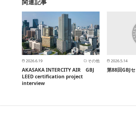
関連記事
2026.6.19
その他
2026.5.14
AKASAKA INTERCITY AIR GBJ
第88回GB
LEED certification project
interview