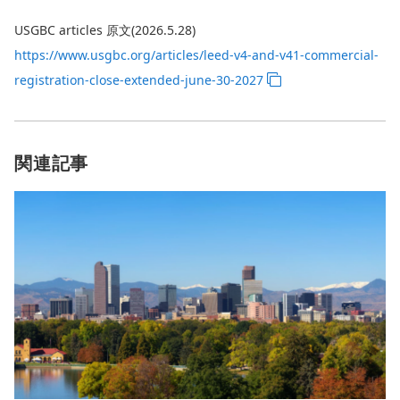
USGBC articles 原文(2026.5.28)
https://www.usgbc.org/articles/leed-v4-and-v41-commercial-
registration-close-extended-june-30-2027
関連記事